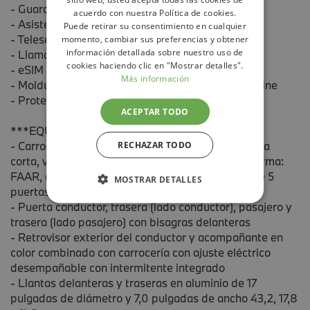
- Guardia activa
acuerdo con nuestra Política de cookies.
- Asistente de estacionamiento
Puede retirar su consentimiento en cualquier
- Teleservicios
momento, cambiar sus preferencias y obtener
información detallada sobre nuestro uso de
- Llamada de emergencia
cookies haciendo clic en "Mostrar detalles".
- eSIM personal
Más información
- Molduras exteriores M en negro brillo Shadow Line
- Protección activa para peatones
ACEPTAR TODO
***EQUIPAMIENTO SERIE INCLUIDO***
- Carrocería tipo todoterreno con 5 puertas, batalla
RECHAZAR TODO
corta, volante al lado izquierdo, código de plataforma:
FAAR, carrocería & puertas (local): todoterreno de 5
MOSTRAR DETALLES
puertas
- Puerta conductor, trasera (lado conductor), pasajero y
trasera (lado pasajero) con bisagras delanteras
- Retrovisor exterior del conductor y acompañante en
color combinado con carrocería con ajuste eléctrico
desempañable con intermitente integrado
- Llantas delanteras y traseras en aluminio de 17
pulgadas de diámetro y 7,0 pulgadas de ancho 43,2, 17,8