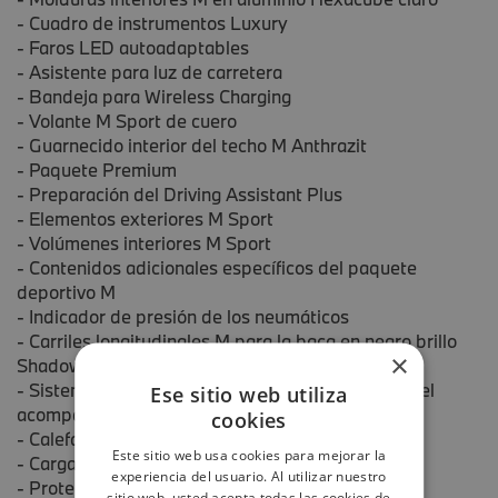
- Cuadro de instrumentos Luxury
- Faros LED autoadaptables
- Asistente para luz de carretera
- Bandeja para Wireless Charging
- Volante M Sport de cuero
- Guarnecido interior del techo M Anthrazit
- Paquete Premium
- Preparación del Driving Assistant Plus
- Elementos exteriores M Sport
- Volúmenes interiores M Sport
- Contenidos adicionales específicos del paquete
deportivo M
- Indicador de presión de los neumáticos
- Carriles longitudinales M para la baca en negro brillo
×
Shadow Line
- Sistema fijación para asiento infantil i-size para el
Ese sitio web utiliza
acompañante
cookies
- Calefacción de los asientos delanteros
Este sitio web usa cookies para mejorar la
- Carga rápida con corriente alterna
experiencia del usuario. Al utilizar nuestro
- Protección acústica de peatones
sitio web, usted acepta todas las cookies de