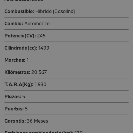
Combustible:
Híbrido (Gasolina)
Cambio:
Automático
Potencia(CV):
245
Cilindrada(cc):
1499
Marchas:
1
Kilómetros:
20.567
T.A.R.A(Kg):
1.930
Plazas:
5
Puertas:
5
Garantía:
36 Meses
Emisiones combinadas(g/km):
17,0