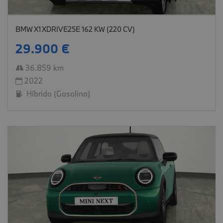
BMW X1 XDRIVE25E 162 KW (220 CV)
29.900 €
36.859 km
2022
Híbrido (Gasolina)